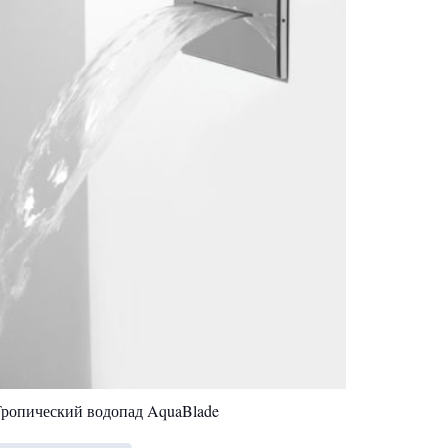
ропический водопад AquaBlade