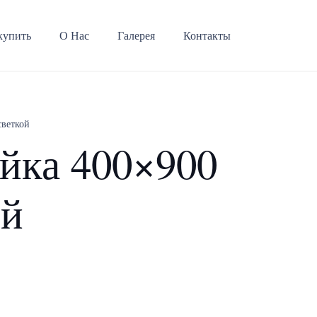
купить
О Нас
Галерея
Контакты
светкой
йка 400×900
ой