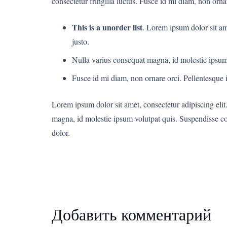
consectetur fringilla luctus. Fusce id mi diam, non ornar
This is a unorder list
. Lorem ipsum dolor sit ame
justo.
Nulla varius consequat magna, id molestie ipsum 
Fusce id mi diam, non ornare orci. Pellentesque ip
Lorem ipsum dolor sit amet, consectetur adipiscing elit.
magna, id molestie ipsum volutpat quis. Suspendisse cons
dolor.
Добавить комментарий