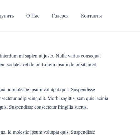
купить
О Нас
Галерея
Контакты
l interdum mi sapien ut justo. Nulla varius consequat
 eu, sodales vel dolor. Lorem ipsum dolor sit amet,
agna, id molestie ipsum volutpat quis. Suspendisse
sectetur adipiscing elit. Morbi sagittis, sem quis lacinia
uis. Suspendisse consectetur fringilla suctus.
agna, id molestie ipsum volutpat quis. Suspendisse