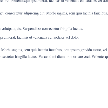
e orci. Pellentesque ipsum erat, facilisis ut venenatis eu, sodales vel dol
t, consectetur adipiscing elit. Morbi sagittis, sem quis lacinia faucibus
volutpat quis. Suspendisse consectetur fringilla luctus.
sum erat, facilisis ut venenatis eu, sodales vel dolor.
 Morbi sagittis, sem quis lacinia faucibus, orci ipsum gravida tortor, ve
ectetur fringilla luctus. Fusce id mi diam, non ornare orci. Pellentesque