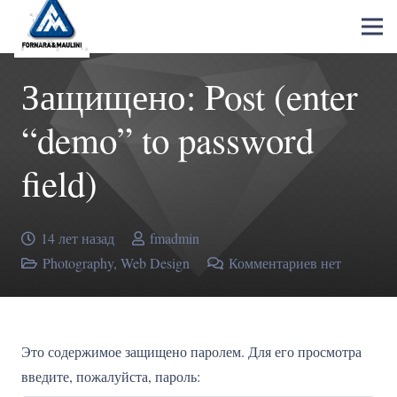
Защищено: Post (enter
“demo” to password
field)
14 лет назад
fmadmin
Photography
,
Web Design
Комментариев нет
Это содержимое защищено паролем. Для его просмотра
введите, пожалуйста, пароль: