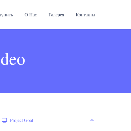
купить
О Нас
Галерея
Контакты
ideo
Project Goal